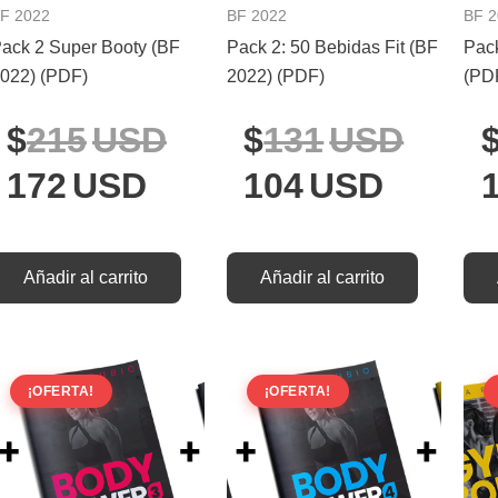
F 2022
BF 2022
BF 
ack 2 Super Booty (BF
Pack 2: 50 Bebidas Fit (BF
Pack
022) (PDF)
2022) (PDF)
(PD
215
USD
131
USD
172
USD
104
USD
Añadir al carrito
Añadir al carrito
El
El
El
El
¡OFERTA!
¡OFERTA!
precio
precio
precio
preci
actual
original
actual
origi