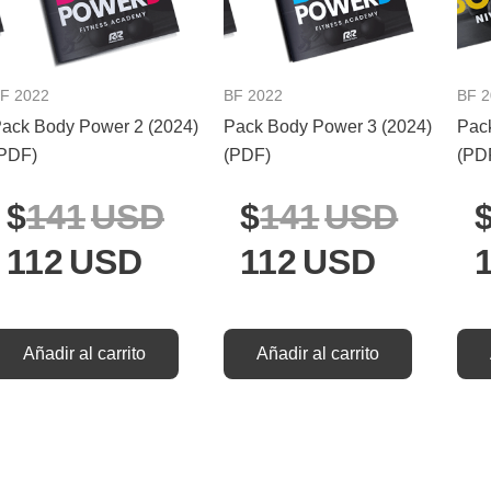
es:
era:
es:
era:
112USD.
141USD.
112US
141U
F 2022
BF 2022
BF 
ack Body Power 2 (2024)
Pack Body Power 3 (2024)
Pac
PDF)
(PDF)
(PD
141
USD
141
USD
112
USD
112
USD
Añadir al carrito
Añadir al carrito