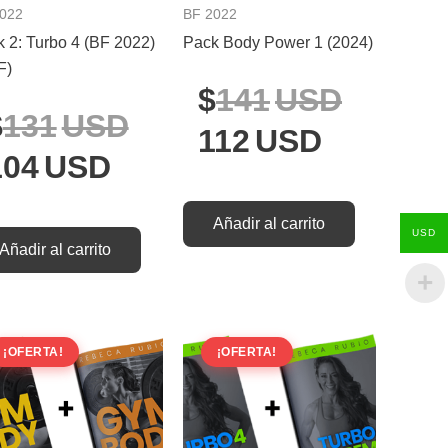
2022
BF 2022
 2: Turbo 4 (BF 2022)
Pack Body Power 1 (2024)
F)
141
USD
131
USD
112
USD
104
USD
Añadir al carrito
USD
Añadir al carrito
El
El
El
El
¡OFERTA!
¡OFERTA!
o
precio
precio
precio
precio
nal
actual
original
actual
origina