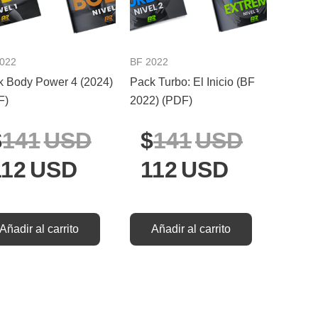
es:
era:
es:
era:
D.
SD.
112USD.
141USD.
112USD
141US
2022
BF 2022
k Body Power 4 (2024)
Pack Turbo: El Inicio (BF
F)
2022) (PDF)
141
USD
141
USD
112
USD
112
USD
Añadir al carrito
Añadir al carrito