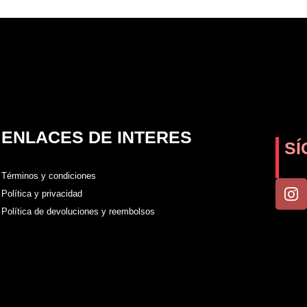
ENLACES DE INTERES
SÍ
Términos y condiciones
I
Política y privacidad
n
Política de devoluciones y reembolsos
s
t
a
g
r
a