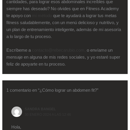
cantidades, para lograr esos abdominales increíbles que
siempre has deseado? No olvides que en Fitness Academy
te apoyo con
mi método
que te ayudará a lograr tus metas
fitness saludablemente, con un menú delicioso y nutritivo, y
un plan de entrenamiento inteligente, además de mi asesoría
a lo largo de tu proceso.
Escríbeme a
contacto@rebecarubio.com
,
o envíame un
mensaje en alguna de mis redes sociales, y yo estaré super
feliz de apoyarte en tu proceso.
1 comentario en “¿Cómo lograr un abdomen fit?”
SANDRA BANGEL
30 ENERO 2024 A LAS 12:46
Hola,