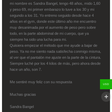
mi nombre es Sandra Bangel, tengo 48 años, mido 1,60
y peso 69, mi primer embarazo lo tuve a los 30 y mi
segundo a los 31. Yo entreno seguido desde hace 4
años en el gym, donde este último año me encuentro
muy desanimada por el aumento de peso pero sobre
todo, en la parte abdominal de mi cuerpo, que ya
siempre ha sido una lucha para mi.
Quisiera empezar el método que me ayude a bajar de
peso. Ya no me siento nada satisfecha conmigo misma,
al ver que el pantalón me ajuste en la parte de la cintura.
Siempre luché por los 4 kilos de más, pero ahora desde
hace un año, son 7.
Me sentiré muy feliz con su respuesta
USD
Muchas gracias
Sandra Bangel