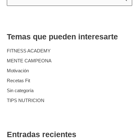
u
s
c
Temas que pueden interesarte
a
r
FITNESS ACADEMY
p
MENTE CAMPEONA
o
Motivación
r
Recetas Fit
:
Sin categoría
TIPS NUTRICION
Entradas recientes