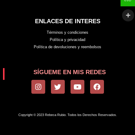
USD
ENLACES DE INTERES
Términos y condiciones
Política y privacidad
Política de devoluciones y reembolsos
SÍGUEME EN MIS REDES
I
T
Y
F
n
w
o
a
s
i
u
c
t
t
t
e
a
t
u
b
Copyright © 2023 Rebeca Rubio. Todos los Derechos Reservados.
g
e
b
o
r
r
e
o
a
k