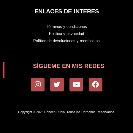
ENLACES DE INTERES
Términos y condiciones
Política y privacidad
Política de devoluciones y reembolsos
SÍGUEME EN MIS REDES
I
T
Y
F
n
w
o
a
s
i
u
c
t
t
t
e
a
t
u
b
Copyright © 2023 Rebeca Rubio. Todos los Derechos Reservados.
g
e
b
o
r
r
e
o
a
k