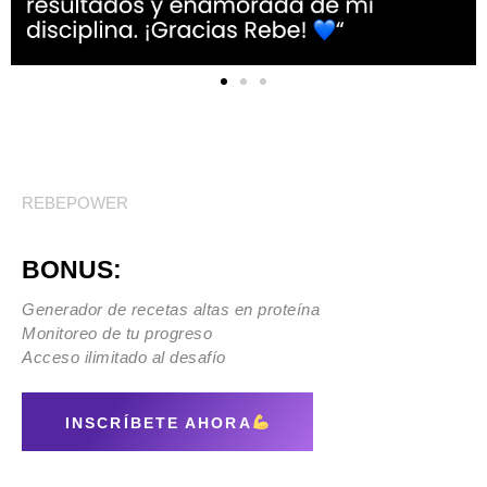
REBEPOWER
BONUS:
Generador de recetas altas en proteína
Monitoreo de tu progreso
Acceso ilimitado al desafío
INSCRÍBETE AHORA