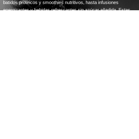
batidos proteicos y smoothies nutritivos, hasta infusiones
energizantes y bebidas refrescantes sin azúcar añadida. Estas
bebidas han sido especialmente creadas para brindarte una
hidratación saludable y a la vez complementar tus metas de
bienestar, ofreciéndote una manera sabrosa de nutrir tu cuerpo y
mantener un equilibrio adecuado.
ESTE EBOOK ES PARA TI SI:
Buscas perder grasa abdominal, desinflamar y
aplanar el vientre.
Sufres de inflamación abdominal, embotamiento,
estreñimiento y has probado todo sin obtener
resultados
Quieres recetas 100% naturales hechas en casa.
Evitas las pastillas como remedio y buscas
alternativas naturales para mejorar tu salud.
Necesitas un método natural para mejorar tu