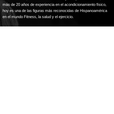
más de 20 años de experiencia en el acondicionamiento físico,
hoy es una de las figuras más reconocidas de Hispanoamérica
en el mundo Fitness, la salud y el ejercicio.
Ha sido presentadora de televisión, además de ser entrenadora
personal certificada en AFAA, NCSF, así como en TRX, pilates,
yoga, etc. Actualmente es una influencer con mucha presencia
en YouTube, y en social media donde reúne más de 4.5 millones
de seguidores.
Rebeca desarrolló su método propio de entrenamiento y nutrición,
basado en su experiencia, es un sistema dinámico, inteligente
que garantiza modelar tu cuerpo y reducir grasa en tiempo
récord. “El año pasado cumplí 50 años y me siento mejor y me
veo mejor que nunca. Si yo puedo, ¡tú también!”. Su sistema está
transformando la vida de cientos de mujeres que buscan verse
así y experimentar el Fitness como su herramienta para verse
FIT TODA LA VIDA.