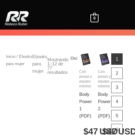
Ir
al
contenido
0
Inicio
/ Ebooks
Ebooks
1
Mostrando
1–12 de
para mujer
para
77
mujer
Con
Con
resultados
2
pesas y
pesas y
equipo
equipo
mínimo
mínimo
3
Body
Body
Power
Power
4
1
2
5
(PDF)
(PDF)
47
USD
47
US
6