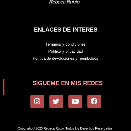
ENLACES DE INTERES
Términos y condiciones
Política y privacidad
Política de devoluciones y reembolsos
SÍGUEME EN MIS REDES
I
T
Y
F
n
w
o
a
s
i
u
c
t
t
t
e
a
t
u
b
Copyright © 2023 Rebeca Rubio. Todos los Derechos Reservados.