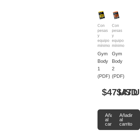
Con
Con
pesas
pesas
y
y
equipo
equipo
mínimo
mínimo
Gym
Gym
Body
Body
1
2
(PDF)
(PDF)
47
USD
47
U
Añadir
Añadir
al
al
carrito
carrito