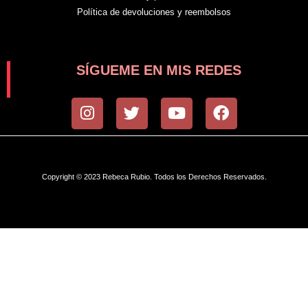
Política de devoluciones y reembolsos
SÍGUEME EN MIS REDES
I
T
Y
F
n
w
o
a
s
i
u
c
t
t
t
e
a
t
u
b
Copyright © 2023 Rebeca Rubio. Todos los Derechos Reservados.
g
e
b
o
r
r
e
o
a
k
m