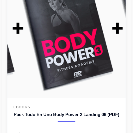
original
actual
era:
es:
131USD.
104USD.
EBOOKS
Pack Todo En Uno Body Power 2 Landing 06 (PDF)