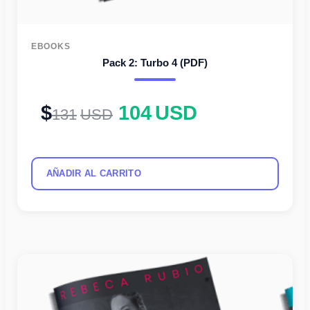
EBOOKS
Pack 2: Turbo 4 (PDF)
104
USD
131
USD
AÑADIR AL CARRITO
El
El
precio
precio