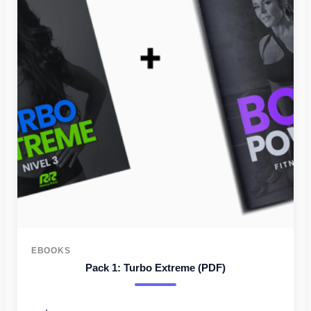
original
actual
era:
es:
94USD.
79USD.
EBOOKS
Pack 1: Turbo Extreme (PDF)