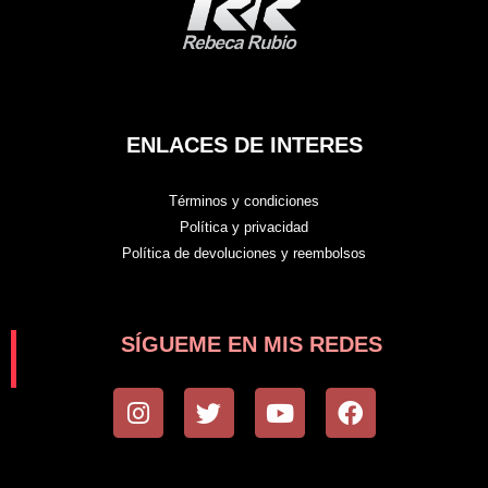
ENLACES DE INTERES
Términos y condiciones
Política y privacidad
Política de devoluciones y reembolsos
SÍGUEME EN MIS REDES
I
T
Y
F
n
w
o
a
s
i
u
c
t
t
t
e