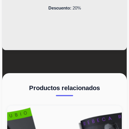
Descuento:
20%
Productos relacionados
El
El
precio
precio