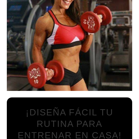
ENTRENAR
EN
CASA!
¡DISEÑA FÁCIL TU
RUTINA PARA
ENTRENAR EN CASA!