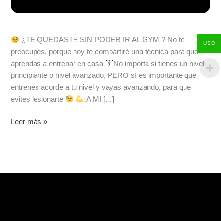
¿TE QUEDASTE SIN PODER IR AL GYM ? No te
USD
preocupes, porque hoy te compartiré una técnica para que
aprendas a entrenar en casa
No importa si tienes un nivel
principiante o nivel avanzado, PERO sí es importante que
entrenes acorde a tu nivel y vayas avanzando, para que
evites lesionarte
¡A MI […]
Leer más »