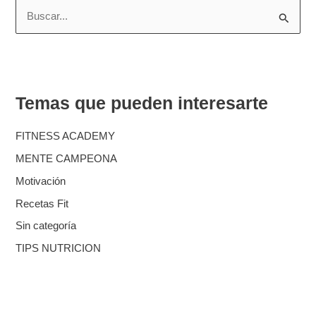
B
u
s
c
Temas que pueden interesarte
a
r
FITNESS ACADEMY
p
MENTE CAMPEONA
o
Motivación
r
Recetas Fit
:
Sin categoría
TIPS NUTRICION