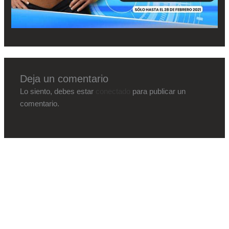
Deja un comentario
Lo siento, debes estar
conectado
para publicar un
comentario.