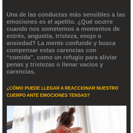
Una de las conductas más sensibles a las
emociones es el apetito. ¿Qué ocurre
cuando nos sometemos a momentos de
estrés, angustia, tristeza, enojo o
ansiedad? La mente confunde y busca
compensar estas carencias con
“comida”, como un refugio para aliviar
penas y tristezas o llenar vacíos y
carencias.
¿CÓMO PUEDE LLEGAR A REACCIONAR NUESTRO
CUERPO ANTE EMOCIONES TENSAS?