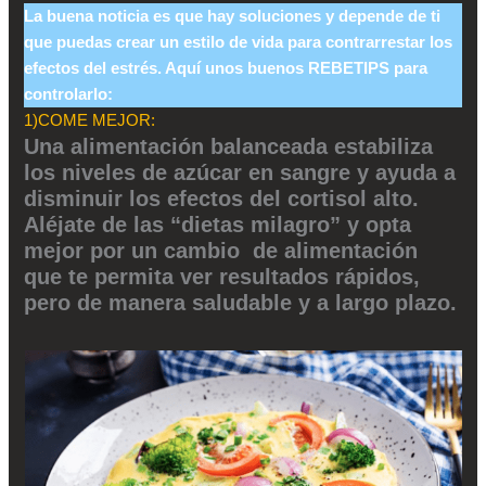
La buena noticia es que hay soluciones y depende de ti
que puedas crear un estilo de vida para contrarrestar los
efectos del estrés. Aquí unos buenos REBETIPS para
controlarlo:
1)COME MEJOR:
Una alimentación balanceada estabiliza
los niveles de azúcar en sangre y ayuda a
disminuir los efectos del cortisol alto.
Aléjate de las “dietas milagro” y opta
mejor por un cambio de alimentación
que te permita ver resultados rápidos,
pero de manera saludable y a largo plazo.