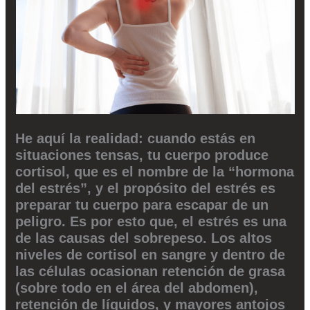
He aquí la realidad: cuando estás en
situaciones tensas, tu cuerpo produce
cortisol, que es el nombre de la “hormona
del estrés”, y el propósito del estrés es
preparar tu cuerpo para escapar de un
peligro. Es por esto que, el estrés es una
de las causas del sobrepeso. Los altos
niveles de cortisol en sangre y dentro de
las células ocasionan retención de grasa
(sobre todo en el área del abdomen),
retención de líquidos, y mayores antojos