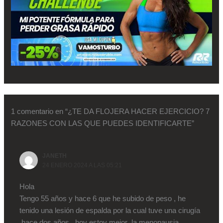
1 comentario en “¿TE DA FLOJERA HACER EJERCICIO? 7
RAZONES CON LAS QUE PUEDES IDENTIFICARTE”
JANETH
24 ENERO 2024 A LAS 05:21
Hola
Tengo 55 años y hace 6 que he subido de peso , he
tenido una lesión de espalda por la cual tuve una cirugía
,hace dos años , hoy estoy mejor ,la menopausia