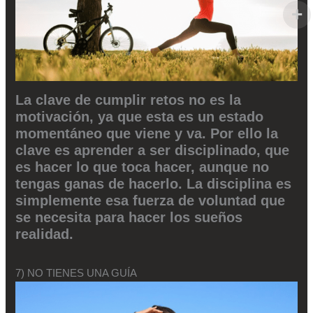
La clave de cumplir retos no es la
motivación, ya que esta es un estado
momentáneo que viene y va. Por ello la
clave es aprender a ser disciplinado, que
es hacer lo que toca hacer, aunque no
tengas ganas de hacerlo. La disciplina es
simplemente esa fuerza de voluntad que
se necesita para hacer los sueños
realidad.
7) NO TIENES UNA GUÍA