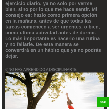
ejercicio diario, ya no solo por verme
bien, sino por lo que me hace sentir. Mi
consejo es: hazlo como primera opción
en la mañana, antes de que todas las
tareas comiencen a ser urgentes, o bien,
como última actividad antes de dormir.
Lo más importante es hacerlo una rutina
y no fallarle. De esta manera se
convertirá en un hábito que ya no podrás
dejar.
6)NO HAS APRENDIDO A DISCIPLINARTE
USD