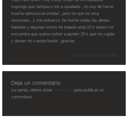
supongo que tampoco me a ayudado , no soy de hacer
mucho ejercicio la verdad , pero se que es muy
necesario , y me esfuerzo ,he hecho todas las dietas
habidas y algunas veces he bajado asta 15 k ahora me
encuentro que quiero volver a perder 20 k que he cojido
y atener mi cuerpo fuerte , gracias
Accede para responder
Deja un comentario
Lo siento, debes estar
conectado
para publicar un
comentario.