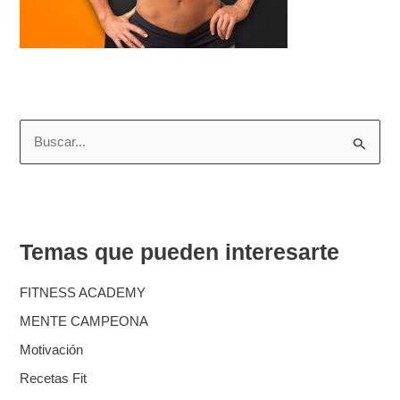
B
u
s
c
Temas que pueden interesarte
a
r
FITNESS ACADEMY
p
MENTE CAMPEONA
o
Motivación
r
Recetas Fit
: