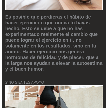
Es posible que perdieras el hábito de
hacer ejercicio o que nunca lo hayas
hecho. Esto se debe a que no has
experimentado realmente el cambio que
puede lograr el ejercicio en ti, no
solamente en los resultados, sino en tu
ánimo. Hacer ejercicio nos genera
hormonas de felicidad y de placer, que a
la larga nos ayudan a elevar la autoestima
y el buen humor.
2)NO SIENTES APOYO