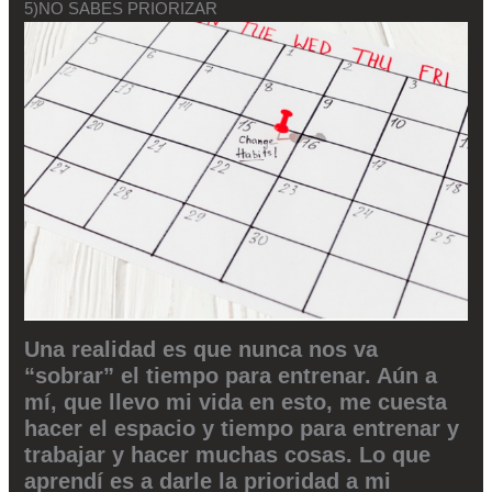
5)NO SABES PRIORIZAR
Una realidad es que nunca nos va
“sobrar” el tiempo para entrenar. Aún a
mí, que llevo mi vida en esto, me cuesta
hacer el espacio y tiempo para entrenar y
trabajar y hacer muchas cosas. Lo que
aprendí es a darle la prioridad a mi