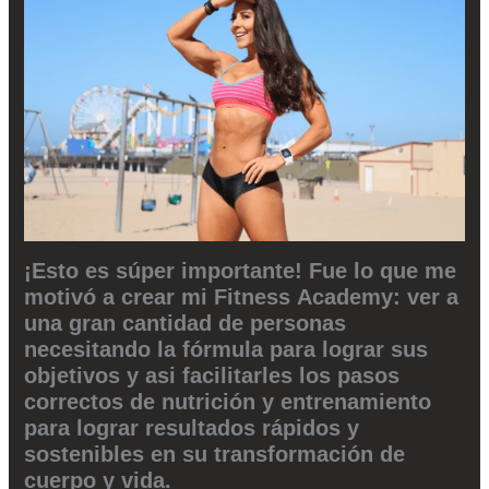
¡Esto es súper importante! Fue lo que me
motivó a crear mi Fitness Academy: ver a
una gran cantidad de personas
necesitando la fórmula para lograr sus
objetivos y asi facilitarles los pasos
correctos de nutrición y entrenamiento
para lograr resultados rápidos y
sostenibles en su transformación de
cuerpo y vida.